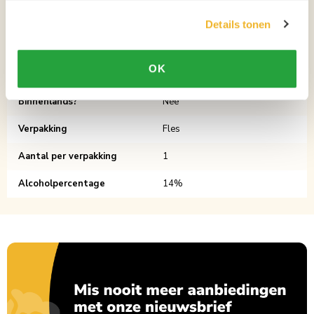
drop. Heerlijk zoet van smaak zoals de bekende dropjes met de volle
Details tonen
smaak van drop en banaan.
Inhoud
70cl
OK
Soort
Likeuren
Binnenlands?
Nee
Verpakking
Fles
Aantal per verpakking
1
Alcoholpercentage
14%