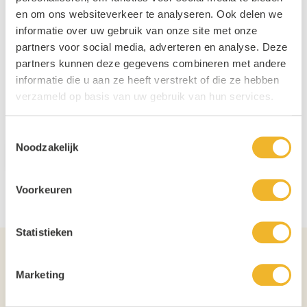
6
x
€ 10,99
en om ons websiteverkeer te analyseren. Ook delen we
informatie over uw gebruik van onze site met onze
Je bespaart
8%
partners voor social media, adverteren en analyse. Deze
partners kunnen deze gegevens combineren met andere
Persoonlijke klantenservice
informatie die u aan ze heeft verstrekt of die ze hebben
Afhaalshop
verzameld op basis van uw gebruik van hun services.
Gratis verzending vanaf €1000,-
Toestemmingsselectie
Aantal
Noodzakelijk
In winkelwagen
Voorkeuren
Statistieken
Details over het product
Marketing
Apenshot Drop & Banaan Shotjes likeur fles 70cl
Apenshot is een Nederlands product gebaseerd op de bekende apenkop