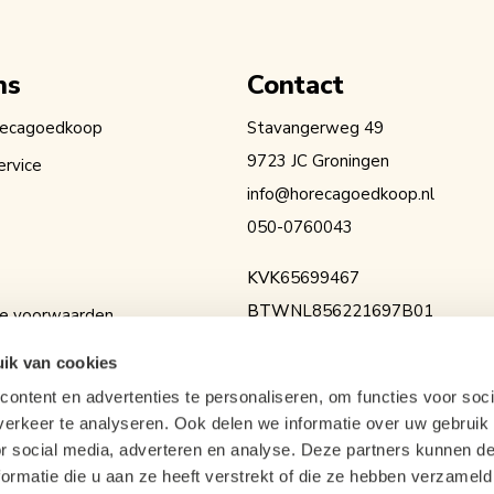
ns
Contact
recagoedkoop
Stavangerweg 49
9723 JC Groningen
ervice
info@horecagoedkoop.nl
050-0760043
KVK
65699467
BTW
NL856221697B01
e voorwaarden
IBAN
NL36RABO0154525936
erklaring
ik van cookies
ontent en advertenties te personaliseren, om functies voor soci
erkeer te analyseren. Ook delen we informatie over uw gebruik
or social media, adverteren en analyse. Deze partners kunnen 
ormatie die u aan ze heeft verstrekt of die ze hebben verzameld