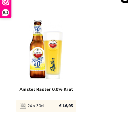
9,2
Navigating through the elements of the carousel is possib
Press to skip carousel
Amstel Radler 0.0% Krat
24 x 30cl
€ 16,95
Bekijk product