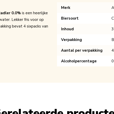
Merk
A
adler 0.0%
is een heerlijke
Biersoort
C
water. Lekker fris voor op
akking bevat 4 sixpacks van
Inhoud
3
Verpakking
B
Aantal per verpakking
4
Alcoholpercentage
erelateerde product