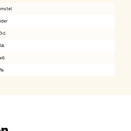
mstel
ider
3cl
lik
x6
0%
en