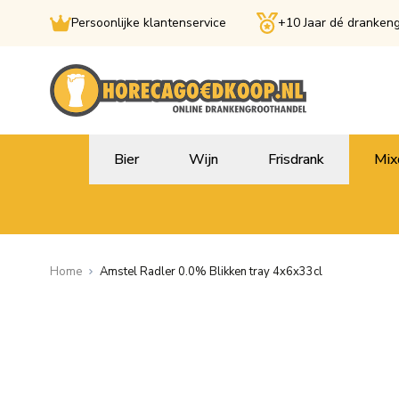
Persoonlijke klantenservice
+10 Jaar dé dranken
Ga naar de inhoud
Bier
Wijn
Frisdrank
Mix
Home
Amstel Radler 0.0% Blikken tray 4x6x33cl