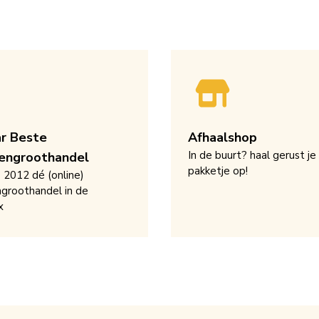
ar Beste
Afhaalshop
In de buurt? haal gerust je
engroothandel
pakketje op!
s 2012 dé (online)
groothandel in de
x