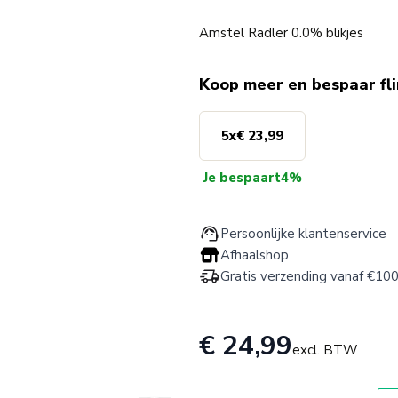
Amstel Radler 0.0% blikjes
Koop meer en bespaar fl
5
x
€ 23,99
Je bespaart
4%
Persoonlijke klantenservice
Afhaalshop
Gratis verzending vanaf €100
€ 24,99
excl. BTW