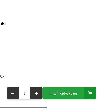
ink
0,-
Aantal
In winkelwagen