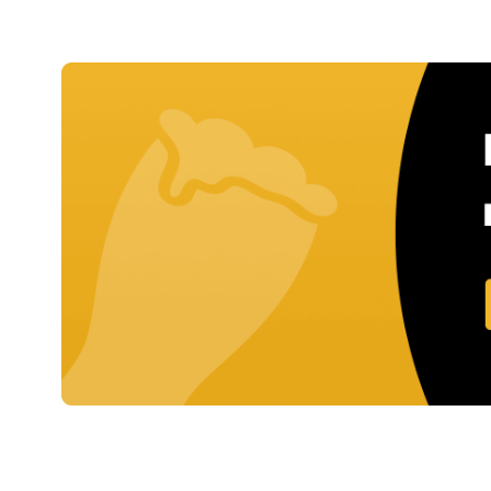
1x
€ 18,60
3x
€ 17,60
70x
€ 16,95