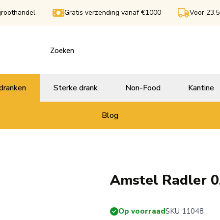
groothandel
Gratis verzending vanaf €1000
Voor 23.5
dranken
Sterke drank
Non-Food
Kantine
Blog
Amstel Radler 0
Op voorraad
SKU 11048