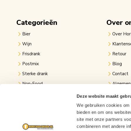
Categorieën
Over o
Bier
Over Ho
Wijn
Klantens
Frisdrank
Retour
Postmix
Blog
Sterke drank
Contact
Non-Food
Algemen
Kantine
Privacy v
Deze website maakt gebru
Evenementen
Links
We gebruiken cookies om c
bieden en om ons websitev
Festival bier
site met onze partners vo
combineren met andere inf